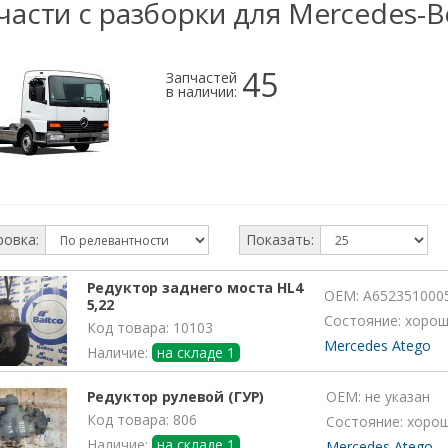
части с разборки для Mercedes-B
45
Запчастей
в наличии:
овка:
Показать:
Редуктор заднего моста HL4
OEM:
A652351000
5,22
Состояние: хоро
Код товара: 10103
Mercedes Atego
Наличие:
на складе 1
Редуктор рулевой (ГУР)
OEM:
не указан
Код товара: 806
Состояние: хоро
Наличие:
на складе 1
Mercedes Atego