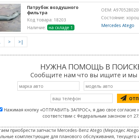
Патрубок воздушного
OEM:
A970528020
фильтра
Состояние: хоро
Код товара: 18203
Mercedes Atego
Наличие:
на складе 1
2
>
>|
НУЖНА ПОМОЩЬ В ПОИСКЕ
Сообщите нам что вы ищите и мы н
ОТП
Нажимая кнопку «ОТПРАВИТЬ ЗАПРОС», я даю свое согласие н
соответствии с Федеральным законом от 27.
аем приобрести запчасти Mercedes-Benz Atego (Мерседес Atego)
альные комплектующие для планового обслуживания, текущего и