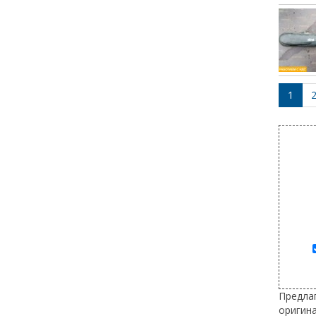
1
Предлаг
оригин