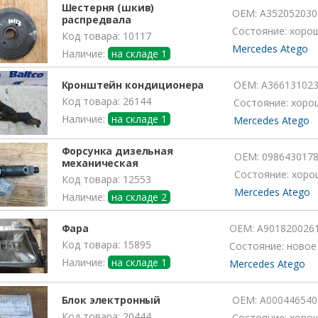
Шестерня (шкив)
OEM:
A352052030
распредвала
Состояние: хоро
Код товара: 10117
Mercedes Atego
Наличие:
на складе 1
Кронштейн кондиционера
OEM:
A36613102
Код товара: 26144
Состояние: хоро
Наличие:
на складе 1
Mercedes Atego
Форсунка дизельная
OEM:
098643017
механическая
Состояние: хоро
Код товара: 12553
Mercedes Atego
Наличие:
на складе 2
Фара
OEM:
A901820026
Код товара: 15895
Состояние: новое
Наличие:
на складе 1
Mercedes Atego
Блок электронный
OEM:
A000446540
Код товара: 20444
Состояние: хоро